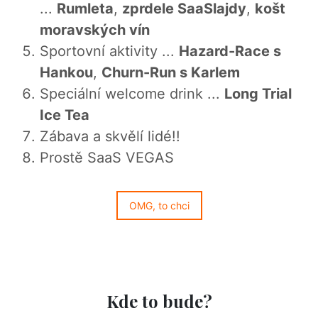
...
Rumleta
,
zprdele SaaSlajdy
,
košt
moravských vín
Sportovní aktivity ...
Hazard-Race s
Hankou
,
Churn-Run s Karlem
Speciální welcome drink ...
Long Trial
Ice Tea
Zábava a skvělí lidé!!
Prostě SaaS VEGAS
OMG, to chci
Kde to bude?