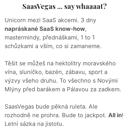
SaasVegas ... say whaaaat?
Unicorn mezi SaaS akcemi. 3 dny
napráskané SaaS know-how
,
mastermindy, přednáškami, 1 to 1
schůzkami a vším, co si zamaneme.
Těšit se můžeš na hektolitry moravského
vína, sluníčko, bazén, zábavu, sport a
výzvy všeho druhu. To všechno s Novými
Mlýny před barákem a Pálavou za zadkem.
SaasVegas bude pěkná ruleta. Ale
rozhodně ne prohra. Bude to jackpot.
All in
!
Letní sázka na jistotu.