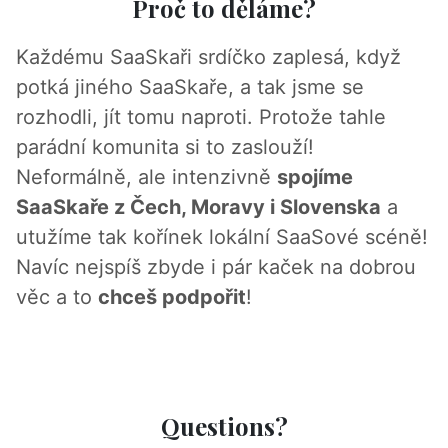
Proč to děláme?
Každému SaaSkaři srdíčko zaplesá, když
potká jiného SaaSkaře, a tak jsme se
rozhodli, jít tomu naproti. Protože tahle
parádní komunita si to zaslouží!
Neformálně, ale intenzivně
spojíme
SaaSkaře z Čech, Moravy i Slovenska
a
utužíme tak kořínek lokální SaaSové scéně!
Navíc nejspíš zbyde i pár kaček na dobrou
věc a to
chceš podpořit
!
Questions?